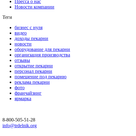
Пресса о нас
Новости компании
Теги
бизнес с нуля
видео
доходы пекарни
новости
оборудование для пекарни
организация производства
отзывы
открытие пекарни
персонал пекарни
помещение под пекарню
реклама пекарни
фото
франчайзинг
ярмарка
Политика конфиденциальности
8-800-505-51-28
info@trdelnik.org