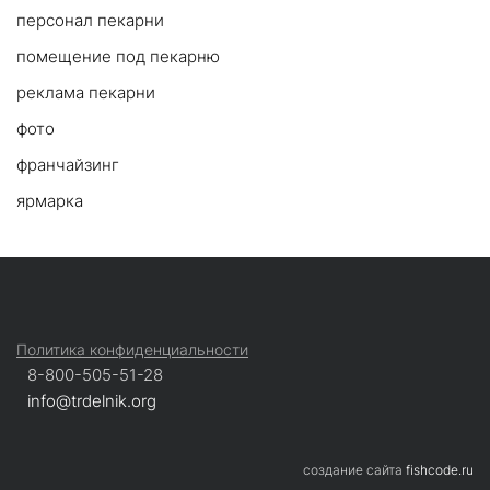
персонал пекарни
помещение под пекарню
реклама пекарни
фото
франчайзинг
ярмарка
Политика конфиденциальности
8-800-505-51-28
info@trdelnik.org
Если вас интересует более подробная
cоздание сайта
fishcode.ru
информация о франшизе, оставьте вашу