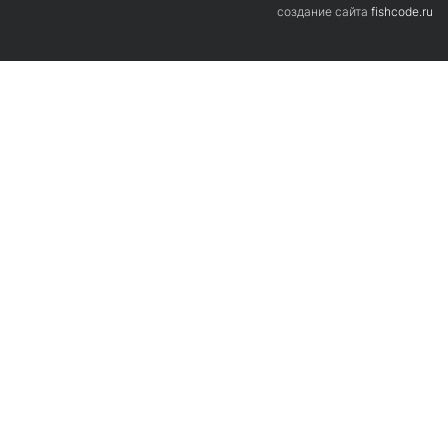
Если вас интересует более подробная
cоздание сайта
fishcode.ru
информация о франшизе, оставьте вашу
электронную почту, мы вышлем на неё всю
информацию
Отправить заявку
Нажимая на кнопку «Отправить заявку», я даю согласие на
обработку персональных данных