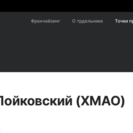
Франчайзинг
О трдельнике
Точки 
 Пойковский (ХМАО)