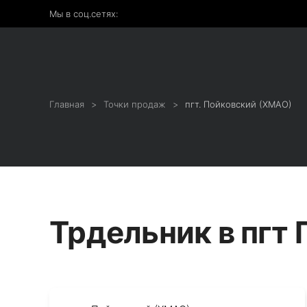
Мы в соц.сетях:
Главная
Точки продаж
пгт. Пойковский (ХМАО)
Трдельник в пгт