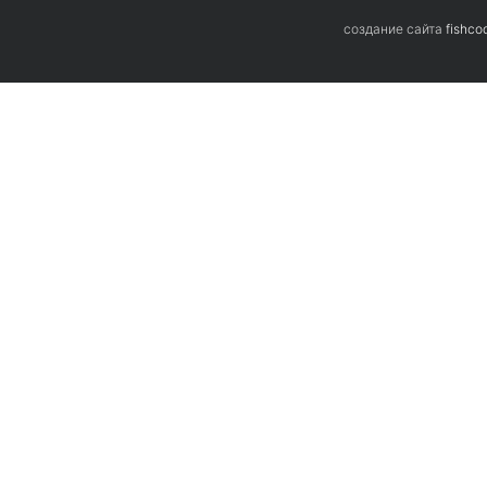
Если 
cоздание сайта
fishco
остав
инфо
Нажима
персон