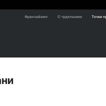
Франчайзинг
О трдельнике
Точки 
ани