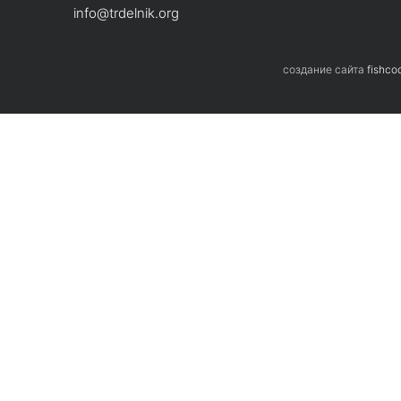
info@trdelnik.org
Если 
cоздание сайта
fishco
остав
инфо
Нажима
персон