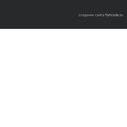
Если вас интересует более подробная
cоздание сайта
fishcode.ru
информация о франшизе, оставьте вашу
электронную почту, мы вышлем на неё всю
информацию
Отправить заявку
Нажимая на кнопку «Отправить заявку», я даю согласие на
обработку персональных данных